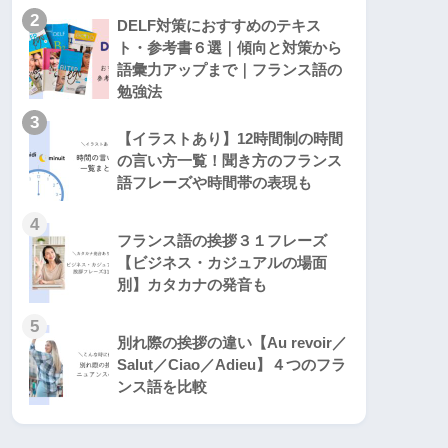
2
DELF対策におすすめのテキス
ト・参考書６選｜傾向と対策から
語彙力アップまで｜フランス語の
勉強法
3
【イラストあり】12時間制の時間
の言い方一覧！聞き方のフランス
語フレーズや時間帯の表現も
4
フランス語の挨拶３１フレーズ
【ビジネス・カジュアルの場面
別】カタカナの発音も
5
別れ際の挨拶の違い【Au revoir／
Salut／Ciao／Adieu】４つのフラ
ンス語を比較