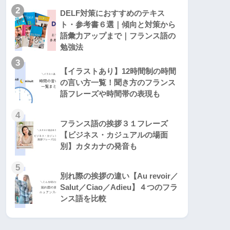
2
DELF対策におすすめのテキス
ト・参考書６選｜傾向と対策から
語彙力アップまで｜フランス語の
勉強法
3
【イラストあり】12時間制の時間
の言い方一覧！聞き方のフランス
語フレーズや時間帯の表現も
4
フランス語の挨拶３１フレーズ
【ビジネス・カジュアルの場面
別】カタカナの発音も
5
別れ際の挨拶の違い【Au revoir／
Salut／Ciao／Adieu】４つのフラ
ンス語を比較