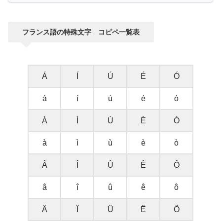
フランス語の特殊文字 コピペ一覧表
Á
Í
Ú
É
Ó
á
í
ú
é
ó
À
Ì
Ù
È
Ò
à
ì
ù
è
ò
Â
Î
Û
Ê
Ô
â
î
û
ê
ô
Ä
Ï
Ü
Ë
Ö