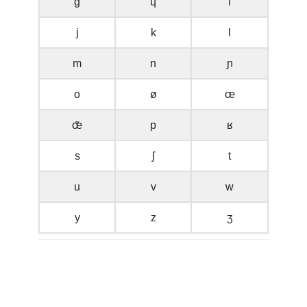
g
ɥ
i
j
k
l
m
n
ɲ
o
ø
œ
œ̃
p
ʁ
s
ʃ
t
u
v
w
y
z
ʒ