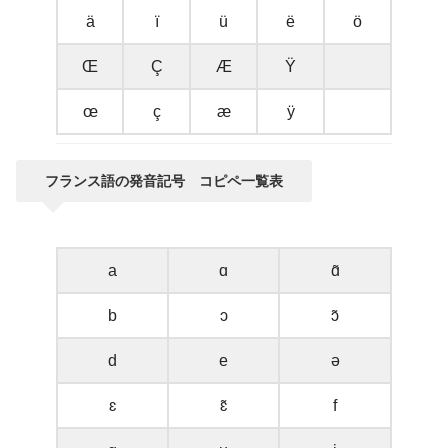
ä
ï
ü
ë
ö
Œ
Ç
Æ
Ÿ
œ
ç
æ
ÿ
フランス語の発音記号 コピペ一覧表
a
ɑ
ɑ̃
b
ɔ
ɔ̃
d
e
ə
ɛ
ɛ̃
f