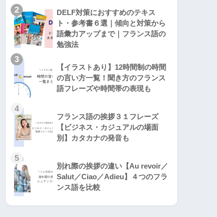
2
DELF対策におすすめのテキス
ト・参考書６選｜傾向と対策から
語彙力アップまで｜フランス語の
勉強法
3
【イラストあり】12時間制の時間
の言い方一覧！聞き方のフランス
語フレーズや時間帯の表現も
4
フランス語の挨拶３１フレーズ
【ビジネス・カジュアルの場面
別】カタカナの発音も
5
別れ際の挨拶の違い【Au revoir／
Salut／Ciao／Adieu】４つのフラ
ンス語を比較