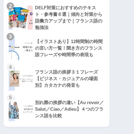
2
DELF対策におすすめのテキス
ト・参考書６選｜傾向と対策から
語彙力アップまで｜フランス語の
勉強法
3
【イラストあり】12時間制の時間
の言い方一覧！聞き方のフランス
語フレーズや時間帯の表現も
4
フランス語の挨拶３１フレーズ
【ビジネス・カジュアルの場面
別】カタカナの発音も
5
別れ際の挨拶の違い【Au revoir／
Salut／Ciao／Adieu】４つのフラ
ンス語を比較