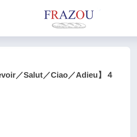
ir／Salut／Ciao／Adieu】４