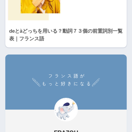
deとàどっちを用いる？動詞７３個の前置詞別一覧
表｜フランス語