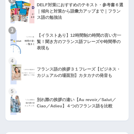
DELF対策におすすめのテキスト・参考書６選
｜傾向と対策から語彙力アップまで｜フラン
ス語の勉強法
3
【イラストあり】12時間制の時間の言い方一
覧！聞き方のフランス語フレーズや時間帯の
表現も
4
フランス語の挨拶３１フレーズ【ビジネス・
カジュアルの場面別】カタカナの発音も
5
別れ際の挨拶の違い【Au revoir／Salut／
Ciao／Adieu】４つのフランス語を比較