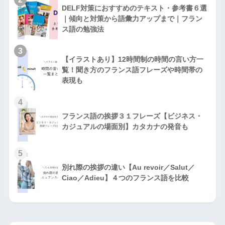
DELF対策におすすめのテキスト・参考書６選
｜傾向と対策から語彙力アップまで｜フラン
ス語の勉強法
3
【イラストあり】12時間制の時間の言い方一
覧！聞き方のフランス語フレーズや時間帯の
表現も
4
フランス語の挨拶３１フレーズ【ビジネス・
カジュアルの場面別】カタカナの発音も
5
別れ際の挨拶の違い【Au revoir／Salut／
Ciao／Adieu】４つのフランス語を比較