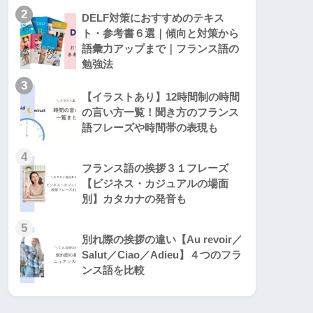
2
DELF対策におすすめのテキス
ト・参考書６選｜傾向と対策から
語彙力アップまで｜フランス語の
勉強法
3
【イラストあり】12時間制の時間
の言い方一覧！聞き方のフランス
語フレーズや時間帯の表現も
4
フランス語の挨拶３１フレーズ
【ビジネス・カジュアルの場面
別】カタカナの発音も
5
別れ際の挨拶の違い【Au revoir／
Salut／Ciao／Adieu】４つのフラ
ンス語を比較