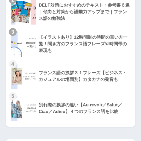
DELF対策におすすめのテキスト・参考書６選
｜傾向と対策から語彙力アップまで｜フラン
ス語の勉強法
3
【イラストあり】12時間制の時間の言い方一
覧！聞き方のフランス語フレーズや時間帯の
表現も
4
フランス語の挨拶３１フレーズ【ビジネス・
カジュアルの場面別】カタカナの発音も
5
別れ際の挨拶の違い【Au revoir／Salut／
Ciao／Adieu】４つのフランス語を比較