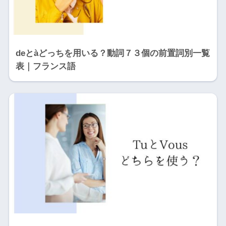
deとàどっちを用いる？動詞７３個の前置詞別一覧
表｜フランス語