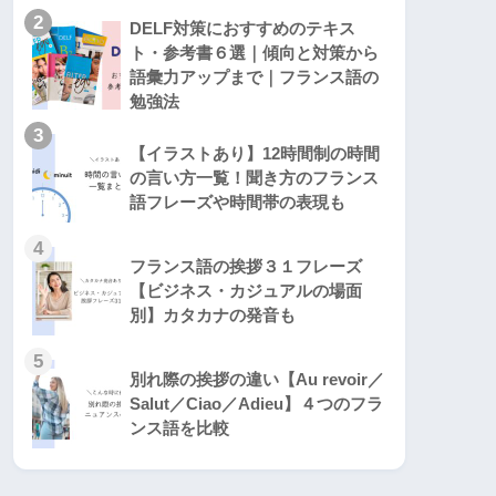
2
DELF対策におすすめのテキス
ト・参考書６選｜傾向と対策から
語彙力アップまで｜フランス語の
勉強法
3
【イラストあり】12時間制の時間
の言い方一覧！聞き方のフランス
語フレーズや時間帯の表現も
4
フランス語の挨拶３１フレーズ
【ビジネス・カジュアルの場面
別】カタカナの発音も
5
別れ際の挨拶の違い【Au revoir／
Salut／Ciao／Adieu】４つのフラ
ンス語を比較