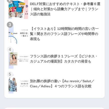
DELF対策におすすめのテキスト・参考書６選
｜傾向と対策から語彙力アップまで｜フラン
ス語の勉強法
3
【イラストあり】12時間制の時間の言い方一
覧！聞き方のフランス語フレーズや時間帯の
表現も
4
フランス語の挨拶３１フレーズ【ビジネス・
カジュアルの場面別】カタカナの発音も
5
別れ際の挨拶の違い【Au revoir／Salut／
Ciao／Adieu】４つのフランス語を比較