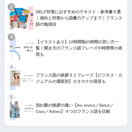
2
DELF対策におすすめのテキスト・参考書６選
｜傾向と対策から語彙力アップまで｜フランス
語の勉強法
3
【イラストあり】12時間制の時間の言い方一
覧！聞き方のフランス語フレーズや時間帯の表
現も
4
フランス語の挨拶３１フレーズ【ビジネス・カ
ジュアルの場面別】カタカナの発音も
5
別れ際の挨拶の違い【Au revoir／Salut／
Ciao／Adieu】４つのフランス語を比較