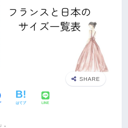
ア
はてブ
LINE
」。