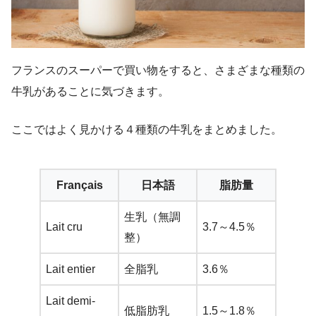
フランスのスーパーで買い物をすると、さまざまな種類の
牛乳があることに気づきます。
ここではよく見かける４種類の牛乳をまとめました。
Français
日本語
脂肪量
生乳（無調
Lait cru
3.7～4.5％
整）
Lait entier
全脂乳
3.6％
Lait demi-
低脂肪乳
1.5～1.8％