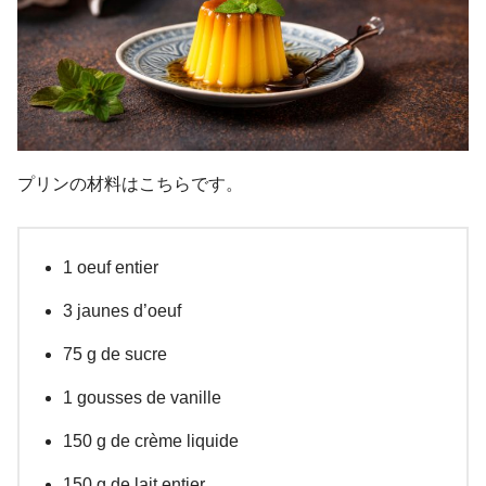
プリンの材料はこちらです。
1 oeuf entier
3 jaunes d’oeuf
75 g de sucre
1 gousses de vanille
150 g de crème liquide
150 g de lait entier