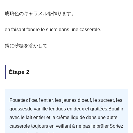
琥珀色のキャラメルを作ります。
en faisant fondre le sucre dans une casserole.
鍋に砂糖を溶かして
Étape 2
Fouettez l’œuf entier, les jaunes d’oeuf, le sucreet, les
goussesde vanille fendues en deux et grattées.Bouillir
avec le lait entier et la crème liquide dans une autre
casserole toujours en veillant à ne pas le brûler.Sortez