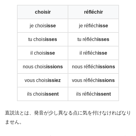
choisir
réfléchir
je chois
isse
je réfléch
isse
tu chois
isses
tu réfléch
isses
il chois
isse
il réfléch
isse
nous chois
issions
nous réfléch
issions
vous chois
issiez
vous réfléch
issions
ils chois
issent
ils réfléch
issent
直説法とは、発音が少し異なる点に気を付けなければなり
ません。