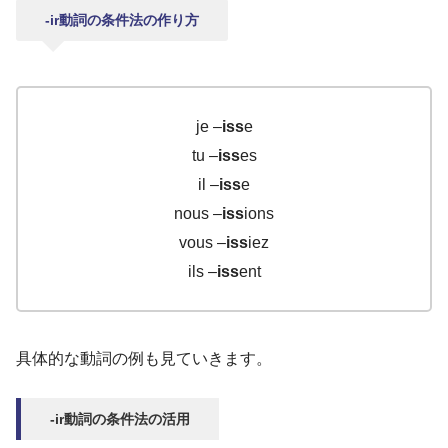
-ir動詞の条件法の作り方
je –
iss
e
tu –
iss
es
il –
iss
e
nous –
iss
ions
vous –
iss
iez
ils –
iss
ent
具体的な動詞の例も見ていきます。
-ir動詞の条件法の活用