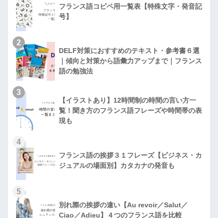
フランス語コピペ用一覧表【特殊文字・発音記
号】
2
DELF対策におすすめのテキスト・参考書６選
｜傾向と対策から語彙力アップまで｜フランス
語の勉強法
3
【イラストあり】12時間制の時間の言い方一
覧！聞き方のフランス語フレーズや時間帯の表
現も
4
フランス語の挨拶３１フレーズ【ビジネス・カ
ジュアルの場面別】カタカナの発音も
5
別れ際の挨拶の違い【Au revoir／Salut／
Ciao／Adieu】４つのフランス語を比較