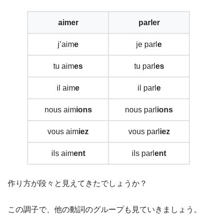
aimer
parler
j’aim
e
je parl
e
tu aim
es
tu parl
es
il aim
e
il parl
e
nous aim
ions
nous parl
ions
vous aim
iez
vous parl
iez
ils aim
ent
ils parl
ent
作り方が段々と見えてきたでしょうか？
この調子で、他の動詞のグループも見ていきましょう。