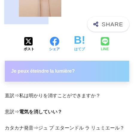
ポスト
シェア
はてブ
LINE
Je peux éteindre la lumière?
直訳⇒私は明かりを消すことができますか？
意訳⇒
電気を消していい？
カタカナ発音⇒ジュ プ エターンドル ラ リュミエール？