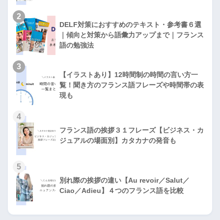
2
DELF対策におすすめのテキスト・参考書６選
｜傾向と対策から語彙力アップまで｜フランス
語の勉強法
3
【イラストあり】12時間制の時間の言い方一
覧！聞き方のフランス語フレーズや時間帯の表
現も
4
フランス語の挨拶３１フレーズ【ビジネス・カ
ジュアルの場面別】カタカナの発音も
5
別れ際の挨拶の違い【Au revoir／Salut／
Ciao／Adieu】４つのフランス語を比較