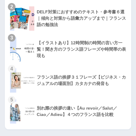
2
DELF対策におすすめのテキスト・参考書６選
｜傾向と対策から語彙力アップまで｜フランス
語の勉強法
3
【イラストあり】12時間制の時間の言い方一
覧！聞き方のフランス語フレーズや時間帯の表
現も
4
フランス語の挨拶３１フレーズ【ビジネス・カ
ジュアルの場面別】カタカナの発音も
5
別れ際の挨拶の違い【Au revoir／Salut／
Ciao／Adieu】４つのフランス語を比較