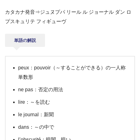
カタカナ発音⇒ジュヌプパ リール ル ジョーナル ダン ロ
プスキュリテ フィギューヴ
単語の解説
peux：pouvoir（～することができる）の一人称
単数形
ne pas：否定の用法
lire：～を読む
le journal：新聞
dans：～の中で
l’obscurité：暗闇、暗い